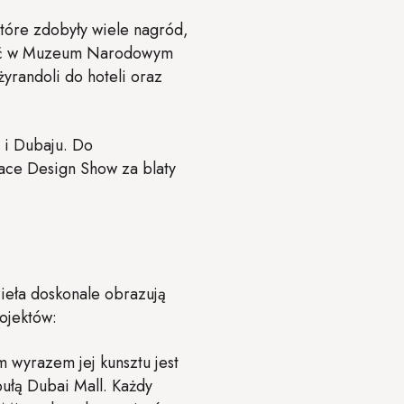
które zdobyły wiele nagród,
iać w Muzeum Narodowym
yrandoli do hoteli oraz
 i Dubaju. Do
ace Design Show za blaty
zieła doskonale obrazują
rojektów:
 wyrazem jej kunsztu jest
ułą Dubai Mall. Każdy