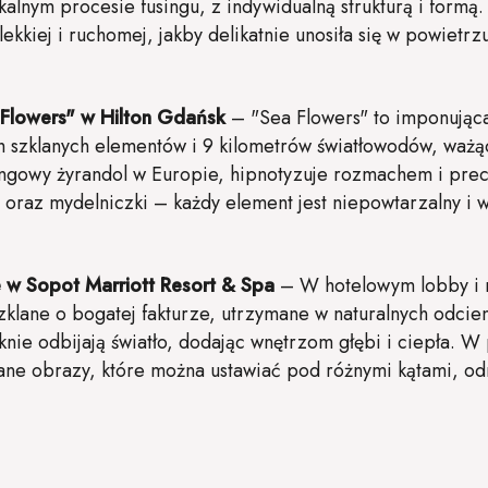
ikalnym procesie fusingu, z indywidualną strukturą i form
 lekkiej i ruchomej, jakby delikatnie unosiła się w powiet
 Flowers" w Hilton Gdańsk
– "Sea Flowers" to imponując
h szklanych elementów i 9 kilometrów światłowodów, ważąc
ingowy żyrandol w Europie, hipnotyzuje rozmachem i prec
y oraz mydelniczki – każdy element jest niepowtarzalny i 
 w Sopot Marriott Resort & Spa
– W hotelowym lobby i r
zklane o bogatej fakturze, utrzymane w naturalnych odcie
nie odbijają światło, dodając wnętrzom głębi i ciepła. W
e obrazy, które można ustawiać pod różnymi kątami, od