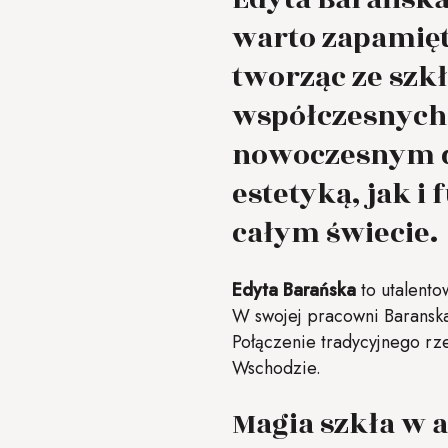
warto zapamięt
tworząc ze szkł
współczesnych 
nowoczesnym d
estetyką, jak i
całym świecie.
Edyta Barańska
to utalento
W swojej pracowni Baranska 
Połączenie tradycyjnego rze
Wschodzie.
Magia szkła w