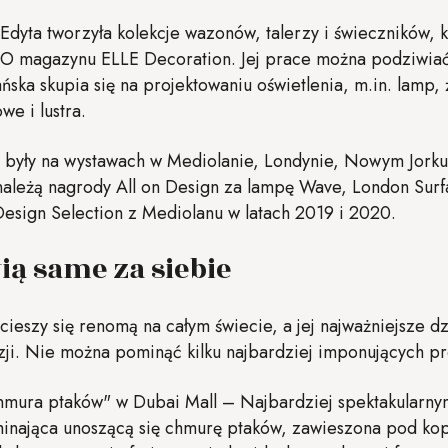
Edyta tworzyła kolekcje wazonów, talerzy i świeczników, 
CO magazynu ELLE Decoration. Jej prace można podziw
ka skupia się na projektowaniu oświetlenia, m.in. lamp, ż
we i lustra.
e były na wystawach w Mediolanie, Londynie, Nowym Jorku
należą nagrody All on Design za lampę Wave, London Surf
Design Selection z Mediolanu w latach 2019 i 2020.
ią same za siebie
cieszy się renomą na całym świecie, a jej najważniejsze d
wizji. Nie można pominąć kilku najbardziej imponujących p
hmura ptaków" w Dubai Mall – Najbardziej spektakularnym
inająca unoszącą się chmurę ptaków, zawieszona pod kop