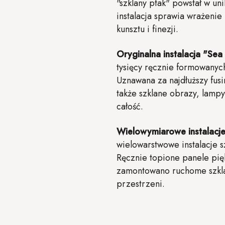
"szklany ptak" powstał w un
instalacja sprawia wrażenie
kunsztu i finezji.
Oryginalna instalacja "Sea
tysięcy ręcznie formowanyc
Uznawana za najdłuższy fus
także szklane obrazy, lamp
całość.
Wielowymiarowe instalacje
wielowarstwowe instalacje s
Ręcznie topione panele pięk
zamontowano ruchome szklan
przestrzeni.