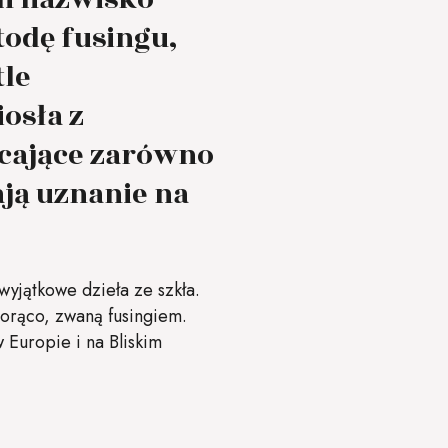
odę fusingu,
tle
osła z
cające zarówno
ają uznanie na
wyjątkowe dzieła ze szkła.
gorąco, zwaną fusingiem.
 Europie i na Bliskim