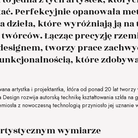
ać. Perfekcyjnie opanowała met
a dzieła, które wyróżniają ją na 
twórców. Łącząc precyzję rzemi
esignem, tworzy prace zachwy
 funkcjonalnością, które zdobyw
wana artystka i projektantka, która od ponad 20 lat tworzy 
Design rozwija autorską technikę kształtowania szkła na 
miosła z nowoczesną technologią przyniosło jej uznanie w
 artystycznym wymiarze