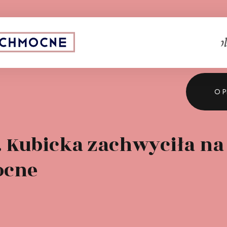
Sponsor strategiczny:
O P
0. Kubicka zachwyciła na 
ocne