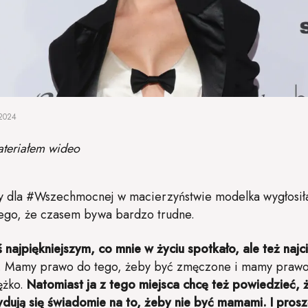
2024
ateriałem wideo
 dla #Wszechmocnej w macierzyństwie modelka wygłosiła 
tego, że czasem bywa bardzo trudne.
najpiękniejszym, co mnie w życiu spotkało, ale też naj
e. Mamy prawo do tego, żeby być zmęczone i mamy prawo
ężko.
Natomiast ja z tego miejsca chcę też powiedzieć, 
ydują się świadomie na to, żeby nie być mamami. I prosz