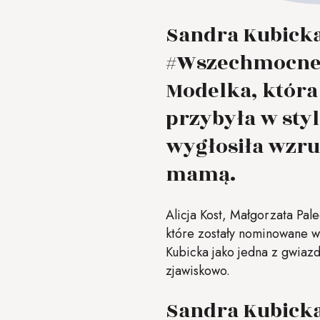
Sandra Kubicka 
#Wszechmocne, 
Modelka, która
przybyła w styl
wygłosiła wzrus
mamą.
Alicja Kost, Małgorzata Pal
które zostały nominowane w
Kubicka jako jedna z gwiazd
zjawiskowo.
Sandra Kubicka