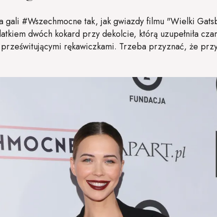
a gali #Wszechmocne tak, jak gwiazdy filmu "Wielki Gats
datkiem dwóch kokard przy dekolcie, którą uzupełniła cza
 prześwitującymi rękawiczkami. Trzeba przyznać, że przy