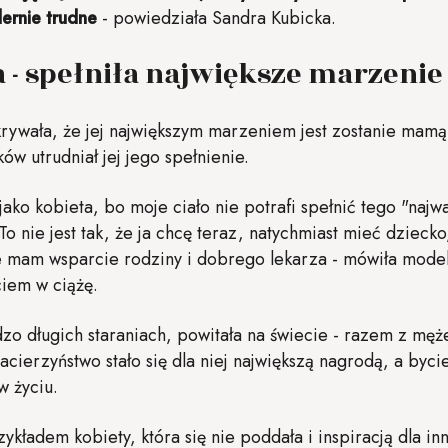
ernie trudne
- powiedziała Sandra Kubicka.
 - spełniła największe marzenie
krywała, że jej największym marzeniem jest zostanie mam
ków utrudniał jej jego spełnienie.
jako kobieta, bo moje ciało nie potrafi spełnić tego "najw
o nie jest tak, że ja chcę teraz, natychmiast mieć dziecko
e mam wsparcie rodziny i dobrego lekarza - mówiła mod
ciem w ciążę.
o długich staraniach, powitała na świecie - razem z mę
cierzyństwo stało się dla niej największą nagrodą, a by
w życiu.
zykładem kobiety, która się nie poddała i inspiracją dla i