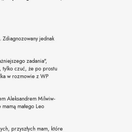
ą. Zdiagnozowany jednak
ażniejszego zadania",
, tylko czuć, że po prostu
elka w rozmowie z WP
żem Aleksandrem Milwiw-
cie mamą małego Leo
nnych, przyszłych mam, które