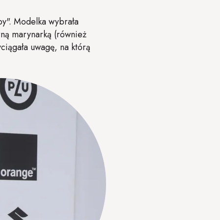
by". Modelka wybrała
rną marynarką (również
ciągała uwagę, na którą