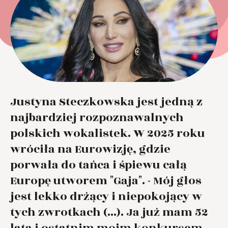
Justyna Steczkowska jest jedną z
najbardziej rozpoznawalnych
polskich wokalistek. W 2025 roku
wróciła na Eurowizję, gdzie
porwała do tańca i śpiewu całą
Europę utworem "Gaja". - Mój głos
jest lekko drżący i niepokojący w
tych zwrotkach (...). Ja już mam 52
lata i ostatnim moim konkursem,