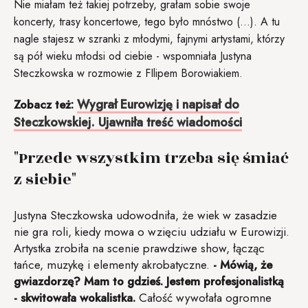
Nie miałam też takiej potrzeby, grałam sobie swoje
koncerty, trasy koncertowe, tego było mnóstwo (...). A tu
nagle stajesz w szranki z młodymi, fajnymi artystami, którzy
są pół wieku młodsi od ciebie - wspomniała Justyna
Steczkowska w rozmowie z FIlipem Borowiakiem.
Wygrał Eurowizję i napisał do
Zobacz też:
Steczkowskiej. Ujawniła treść wiadomości
"Przede wszystkim trzeba się śmiać
z siebie"
Justyna Steczkowska udowodniła, że wiek w zasadzie
nie gra roli, kiedy mowa o wzięciu udziału w Eurowizji.
Artystka zrobiła na scenie prawdziwe show, łącząc
tańce, muzykę i elementy akrobatyczne.
- Mówią, że
gwiazdorzę? Mam to gdzieś. Jestem profesjonalistką
- skwitowała wokalistka.
Całość wywołała ogromne