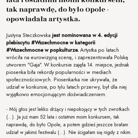
tak naprawdę, do było Opole -
opowiadała artystka.
Justyna Steczkowska
jest nominowana w 4. edycji
plebiscytu #Wszechmocne w kategorii
#Wszechmocne w popkulturze.
Artystka po latach
wróciła na eurowizyjną scenę, i zaprezentowała Polskę
utworem "Gaja". W konkursie zajęła 14. miejsce, jednak
piosenka biła rekordy popularności w mediach
społecznościowych. Piosenkarka nie ukrywała, że
udział w konkursie, po tylu latach przerwy, był dla niej
wyjątkowo emocjonującym doświadczeniem.
- Mój głos jest lekko drżący i niepokojący w tych zwrotkach
(...). Ja już mam 52 lata i ostatnim moim konkursem, tak
naprawdę, do było Opole, a potem gdzieś jeszcze brałam
udział w jakimś festiwalu (...). Nie ścigałam się nigdy z nikim.