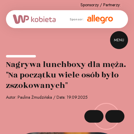
ponsor
Sponsor:
Sponsor:
iczny:
MENU
Nagrywa lunchboxy dla męża.
"Na początku wiele osób było
zszokowanych"
Autor: Paulina Żmudzińska / Data: 19.09.2025