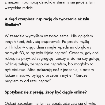
z mężem i pomocą dziadków staramy się jakoś z tym
wszystkim radzić.
A skąd czerpiesz inspirację do tworzenia aż tylu
filmików?
W zasadzie wymyślam wszystko sama. Nie oglądam
innych kont, żeby się inspirować. Po prostu myślę
o TikToku w ciągu dnia i nagle wpada mi do głowy
pomysł: "O, to by było fajnie nagrać". Czasem, gdy coś
robię, na przykład segreguję rzeczy w domu czy gotuję,
później żałuję, że tego nie nagrałam, bo mogłoby to
być ciekawe. Albo pokazuję coś z jedzenia, a potem
ludzie masowo pytają o przepis i myślę: "Kurczę,
mogłam to od razu nagrać".
Spotykasz się z presją, żeby być ciągle online?
Odkąd zaczęłam na tym zarabiać, zdarzają się chwile,