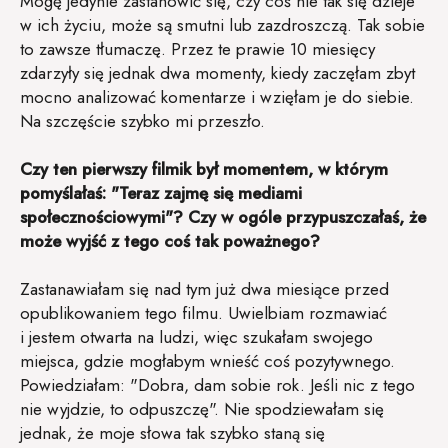
Mogę jedynie zastanowić się, czy coś nie tak się dzieje
w ich życiu, może są smutni lub zazdroszczą. Tak sobie
to zawsze tłumaczę. Przez te prawie 10 miesięcy
zdarzyły się jednak dwa momenty, kiedy zaczęłam zbyt
mocno analizować komentarze i wzięłam je do siebie.
Na szczęście szybko mi przeszło.
Czy ten pierwszy filmik był momentem, w którym
pomyślałaś: "Teraz zajmę się mediami
społecznościowymi"? Czy w ogóle przypuszczałaś, że
może wyjść z tego coś tak poważnego?
Zastanawiałam się nad tym już dwa miesiące przed
opublikowaniem tego filmu. Uwielbiam rozmawiać
i jestem otwarta na ludzi, więc szukałam swojego
miejsca, gdzie mogłabym wnieść coś pozytywnego.
Powiedziałam: "Dobra, dam sobie rok. Jeśli nic z tego
nie wyjdzie, to odpuszczę". Nie spodziewałam się
jednak, że moje słowa tak szybko staną się