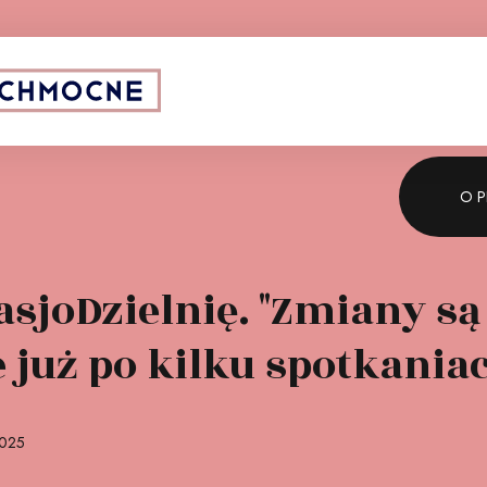
iczny:
Spon
O P
sjoDzielnię. "Zmiany są
już po kilku spotkania
2025