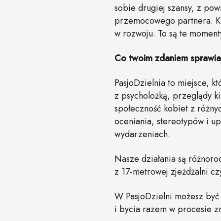
sobie drugiej szansy, z po
przemocowego partnera. Każd
w rozwoju. To są te momenty
Co twoim zdaniem sprawia, 
PasjoDzielnia to miejsce, kt
z psycholożką, przeglądy k
społeczność kobiet z różny
oceniania, stereotypów i u
wydarzeniach.
Nasze działania są różnoro
z 17-metrowej zjeżdżalni cz
W PasjoDzielni możesz być
i bycia razem w procesie zm