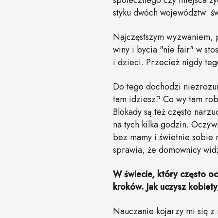
społecznego czy miejsca życ
styku dwóch województw: św
Najczęstszym wyzwaniem, pr
winy i bycia "nie fair" w s
i dzieci. Przecież nigdy te
Do tego dochodzi niezrozum
tam idziesz? Co wy tam robi
Blokady są też często narz
na tych kilka godzin. Oczywi
bez mamy i świetnie sobie 
sprawia, że domownicy widz
W świecie, który często oc
kroków. Jak uczysz kobiety
Nauczanie kojarzy mi się z 