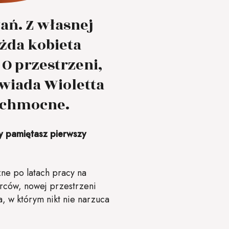
ań. Z własnej
ażda kobieta
 O przestrzeni,
owiada Wioletta
echmocne.
zy pamiętasz pierwszy
e po latach pracy na
orców, nowej przestrzeni
a, w którym nikt nie narzuca