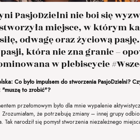
i PasjoDzielni nie boi się wyzw
y stworzyła miejsce, w którym k
iłę, odwagę oraz życiową pasję.
 pasji, która nie zna granic – op
ominowana w plebiscycie #Wsz
Polska: Co było impulsem do stworzenia PasjoDzielni? C
 "muszę to zrobić"?
ntem przełomowym było dla mnie wypalenie aktywistyczn
i. Zrozumiałam, że potrzebuję zmiany – innej grupy odbi
a. Tak narodził się pomysł stworzenia niezależnego miejsc