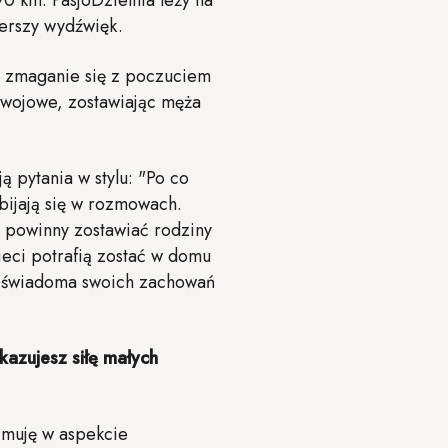
0 km. PasjoDzielnia leży na
zerszy wydźwięk.
st zmaganie się z poczuciem
ozwojowe, zostawiając męża
 pytania w stylu: "Po co
ebijają się w rozmowach.
e powinny zostawiać rodziny
zieci potrafią zostać w domu
, świadoma swoich zachowań
kazujesz siłę małych
ojmuję w aspekcie