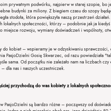
oim prywatnym podwórku, najpierw w starej szopie, bo jeś
trzebne budynki za miliony. Z biegiem czasu do szopy będ
legła stodoła, która powiększyła naszą przestrzeń działań
ach lokalnych społeczności, którzy – podobnie jak ja kiedy
to miejsce rozwoju, wymiany doświadczeń i wspólnoty, otw
 do kobiet – wspieramy je w odzyskiwaniu sprawczości, 
ia PasjoDzielni Gosię Skwarzec, od razu powiedziała "ta
śle sama. Od początku nie zależało nam na liczbach czy e
 – dla nas i naszych uczestniczek.
ściej przychodzą do was kobiety z lokalnych społecznoś
ię w PasjoDzielni są bardzo różne – począwszy od doświad