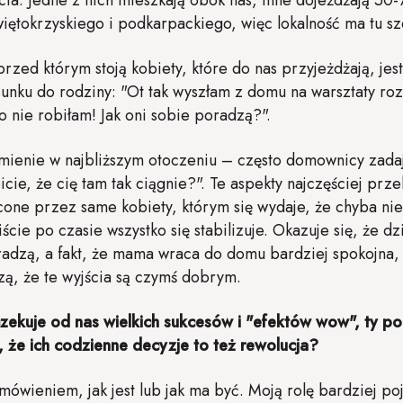
ia. Jedne z nich mieszkają obok nas, inne dojeżdżają 50-7
iętokrzyskiego i podkarpackiego, więc lokalność ma tu s
zed którym stoją kobiety, które do nas przyjeżdżają, je
tosunku do rodziny: "Ot tak wyszłam z domu na warsztaty r
go nie robiłam! Jak oni sobie poradzą?".
ienie w najbliższym otoczeniu – często domownicy zadają
cie, że cię tam tak ciągnie?". Te aspekty najczęściej prz
ucone przez same kobiety, którym się wydaje, że chyba ni
ście po czasie wszystko się stabilizuje. Okazuje się, że d
radzą, a fakt, że mama wraca do domu bardziej spokojna
ą, że te wyjścia są czymś dobrym.
zekuje od nas wielkich sukcesów i "efektów wow", ty po
, że ich codzienne decyzje to też rewolucja?
mówieniem, jak jest lub jak ma być. Moją rolę bardziej p