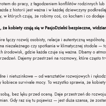
wrotem do pracy, z łagodzeniem konfliktów rodzinnych lub
a z historii jest ważna i w każdej dziewczyny podkreślaj
, w których czuję, że robimy coś, co kocham i co dodaje 
że kobiety czują się w PasjoDzielni bezpieczne, widzia
óre łączy rozwój osobisty, relacje i autentyczną wspólnotę. 
ina niezależnego czy spotkania w klimatycznej stodole — 
ch środowisk, gdzie każda czuje się ważna. Dbamy o atmos
przedzeń. Dajemy przestrzeń na rozmowy, które często tr
dne i nietuzinkowe – od warsztatów rozwojowych i rękodzi
y kobiece survivale mocy. To wszystko sprawia, że kobiety
 sobą, bez lęku przed oceną. Daje przestrzeń do rozwoj
ian. Gdy raz się tu pojawisz — jest duża szansa, że zostan