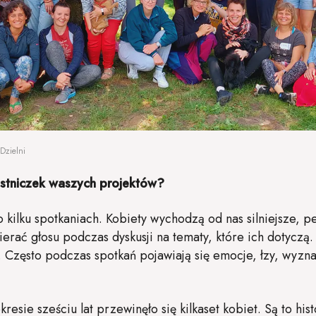
Dzielni
zestniczek waszych projektów?
 kilku spotkaniach. Kobiety wychodzą od nas silniejsze, p
ierać głosu podczas dyskusji na tematy, które ich dotyczą
 Często podczas spotkań pojawiają się emocje, łzy, wyzna
.
resie sześciu lat przewinęło się kilkaset kobiet. Są to hi