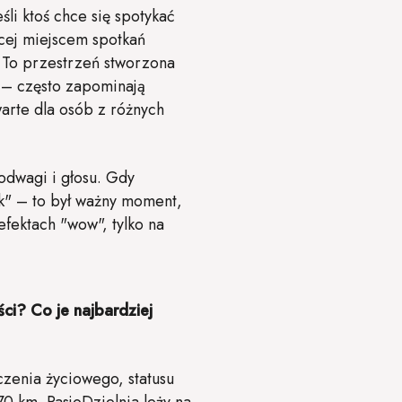
li ktoś chce się spotykać
ącej miejscem spotkań
. To przestrzeń stworzona
ś – często zapominają
arte dla osób z różnych
odwagi i głosu. Gdy
k" – to był ważny moment,
fektach "wow", tylko na
ci? Co je najbardziej
czenia życiowego, statusu