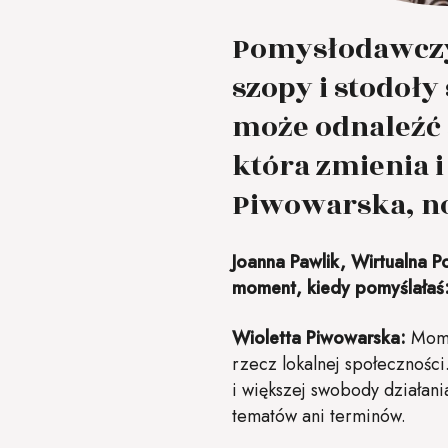
Pomysłodawczyn
szopy i stodoł
może odnaleźć s
która zmienia i
Piwowarska, n
Joanna Pawlik, Wirtualna 
moment, kiedy pomyślałaś:
Wioletta Piwowarska:
Mome
rzecz lokalnej społecznośc
i większej swobody działani
tematów ani terminów.