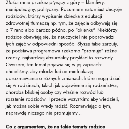
Złości mnie przekaz płynący z góry – kłamliwy,
manipulacyjny, polityczny. Rozumiem natomiast decyzje
rodziców, którzy wypisanie dziecka z edukacji
zdrowotnej tłumaczą np. tym, że zajęcia odbywają się
o 7 rano albo bardzo późno, po "okienku". Niektórzy
rodzice obawiają się, że nauczyciel nie poprowadzi
tych zajęć w odpowiedni sposób. Słyszę takie zarzuty,
że podstawa programowa rzekomo "promuje" różne
rzeczy, najbardziej absurdalny przykład to rozwody.
Owszem, ten temat pojawia się w jej zapisach:
chcieliśmy, aby młodzi ludzie mieli okazję
porozmawiania o różnych zmianach, które mogą dziać
się w rodzinach, takich jak pojawienie się rodzeństwa,
choroba bliskiej osoby czy właśnie rozwód lub
rozstanie rodziców. I przede wszystkim: aby wiedzieli,
jak można sobie wtedy radzić. Rozmawiając o tym,
naprawdę niczego nie promujemy…
Co z argumentem, że na takie tematy rodzice