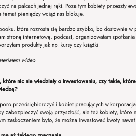
zyć na palcach jednej ręki. Poza tym kobiety przeszły ew
e temat pieniędzy wciąż nas blokuje.
ooku, która rozrosła się bardzo szybko, bo dosłownie w p
am stronę internetową, podcast, organizowałam spotkania 
rzyłam produkty jak np. kursy czy książki.
ateriałem wideo
 które nic nie wiedziały o inwestowaniu, czy takie, któr
wiedzę?
poro przedsiębiorczyń i kobiet pracujących w korporacjac
 zabezpieczyć swoją przyszłość, ale też kobiety, które m
użym zaskoczeniem było, że można inwestować kwoty nawet 
e ma aż takiego znaczenia.