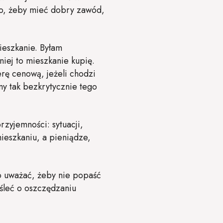
to, żeby mieć dobry zawód,
mieszkanie. Byłam
iej to mieszkanie kupię.
rę cenową, jeżeli chodzi
my tak bezkrytycznie tego
rzyjemności: sytuacji,
ieszkaniu, a pieniądze,
to uważać, żeby nie popaść
śleć o oszczędzaniu