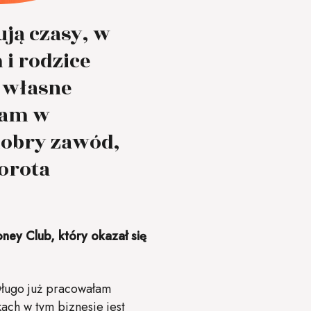
ują czasy, w
i rodzice
ć własne
łam w
dobry zawód,
orota
ney Club, który okazał się
ługo już pracowałam
ach w tym biznesie jest