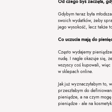
Od czego byś zaczęła, gdy
Gdybym teraz była młodsza i
swoich wydatków, żeby spra
jego wysokość, lecz także 
Co uczucia mają do pieni
Często wydajemy pieniądze
nudę. I nagle okazuje się, 
wszyscy coś kupowali, więc 
w sklepach online.
Jak już wyznaczyłabym to, w
przeszłabym do definiowani
pieniądze, a na czym mogę
pieniądze - ale na kosmety