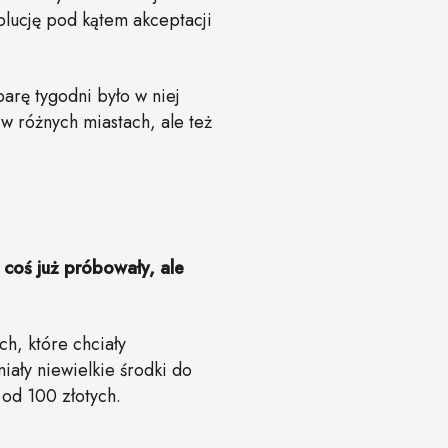
olucję pod kątem akceptacji
arę tygodni było w niej
w różnych miastach, ale też
e coś już próbowały, ale
h, które chciały
iały niewielkie środki do
od 100 złotych.