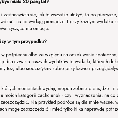
byś miała 20 parę lat?
 zastanawiała się, jak to wszystko ułożyć, to po pierwsze
wdzać, na co wydaję pieniądze. I przy każdym wydatku za
towarzyszące mu emocje.
ędzy w tym przypadku?
 w pośpiechu albo ze względu na oczekiwania społeczne,
że jedna czwarta naszych wydatków to wydatki, których dok
my też, albo siedziałyśmy sobie przy kawie i przeglądały
 których momentach wydaję niepotrzebnie pieniądze i nie 
a moich kategorii zachcianek - czyli wyznaczenia, na co 
 zaoszczędzić. Na przykład podróże są dla mnie ważne, 
kach mogę zaoszczędzić i mieć tylko kilka naprawdę potr