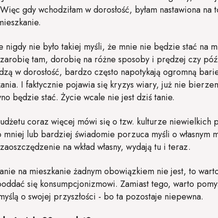
. Więc gdy wchodziłam w dorosłość, byłam nastawiona na 
mieszkanie.
 nigdy nie było takiej myśli, że mnie nie będzie stać na 
zarobię tam, dorobię na różne sposoby i prędzej czy późn
zą w dorosłość, bardzo często napotykają ogromną barie
ia. I faktycznie pojawia się kryzys wiary, już nie bierze
o będzie stać. Życie wcale nie jest dziś tanie.
udżetu coraz więcej mówi się o tzw. kulturze niewielkich p
b mniej lub bardziej świadomie porzuca myśli o własnym m
zaoszczędzenie na wkład własny, wydają tu i teraz.
danie na mieszkanie żadnym obowiązkiem nie jest, to war
e poddać się konsumpcjonizmowi. Zamiast tego, warto pomy
myślą o swojej przyszłości - bo ta pozostaje niepewna.