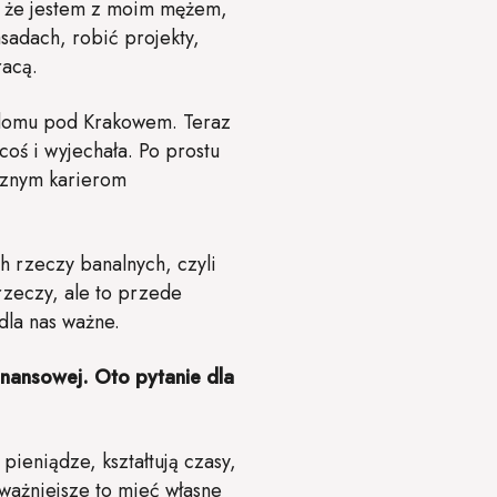
m, że jestem z moim mężem,
sadach, robić projekty,
racą.
 domu pod Krakowem. Teraz
oś i wyjechała. Po prostu
ycznym karierom
h rzeczy banalnych, czyli
rzeczy, ale to przede
dla nas ważne.
inansowej. Oto pytanie dla
pieniądze, kształtują czasy,
jważniejsze to mieć własne