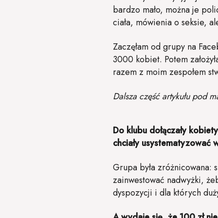
bardzo mało, można je polic
ciała, mówienia o seksie, al
Zaczęłam od grupy na Faceb
3000 kobiet. Potem założył
razem z moim zespołem stwo
Dalsza część artykułu pod m
Do klubu dołączały kobiety,
chciały usystematyzować 
Grupa była zróżnicowana: s
zainwestować nadwyżki, żeby
dyspozycji i dla których d
A wydaje się, że 100 zł ni