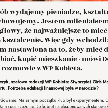
osób wydajemy pieniądze, kształt
chowujemy. Jestem milenialsem 
 głowy, że najważniejsze to mie
ykształcenie. Więc gdy wchodzi
am nastawiona na to, żeby mieć 
biać, kupić mieszkanie - mówi D
 rozmowie z WP Kobieta.
czyk, szefowa redakcji WP Kobieta: Stworzyłaś Girls Mo
rtu. Potrzeba edukacji finansowej była w narodzie?
dowanie. Na samym początku klub był eksperymentem. D
ałam spostrzeżenie, że kobiet na eksponowanych stanowisk