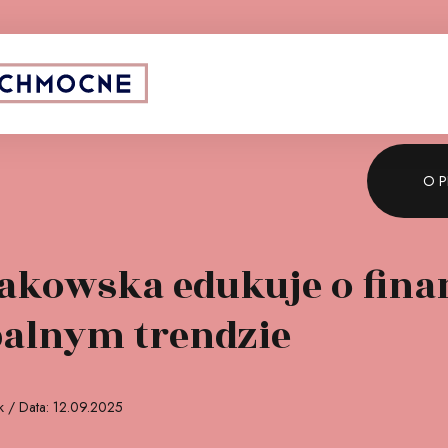
ponsor strategiczny:
O P
rakowska edukuje o fina
balnym trendzie
k / Data: 12.09.2025