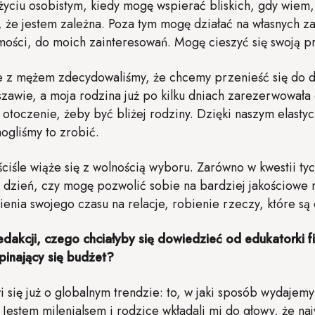
życiu osobistym, kiedy mogę wspierać bliskich, gdy wie
, że jestem zależna. Poza tym mogę działać na własnych za
amości, do moich zainteresowań. Mogę cieszyć się swoją p
nie z mężem zdecydowaliśmy, że chcemy przenieść się do
awie, a moja rodzina już po kilku dniach zarezerwowała c
 otoczenie, żeby być bliżej rodziny. Dzięki naszym elast
mogliśmy to zrobić.
iśle wiąże się z wolnością wyboru. Zarówno w kwestii tyc
o dzień, czy mogę pozwolić sobie na bardziej jakościowe 
nienia swojego czasu na relacje, robienie rzeczy, które są 
dakcji, czego chciałyby się dowiedzieć od edukatorki f
spinający się budżet?
 się już o globalnym trendzie: to, w jaki sposób wydajemy 
Jestem milenialsem i rodzice wkładali mi do głowy, że na