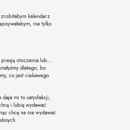
, zrobiłabym kalendarz
pisywałabym, nie tylko
 presję otoczenia lub…
onałyśmy dlatego, bo
śmy, co jest ciekawego
daje mi to satysfakcji,
chcę i lubię wydawać
więc chcę na nie wydawać
zebnych.