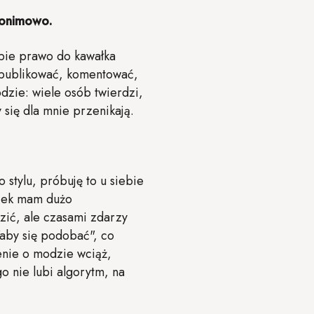
nonimowo.
obie prawo do kawałka
m publikować, komentować,
dzie: wiele osób twierdzi,
 się dla mnie przenikają.
stylu, próbuję to u siebie
wiek mam dużo
zić, ale czasami zdarzy
"aby się podobać", co
enie o modzie wciąż,
o nie lubi algorytm, na