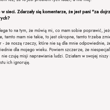
 sieci. Zdarzały się komentarze, że jest pani "za dojrza
wych?
lega to na tym, że mówią mi, co mam sobie poprawić, jeże
, tamto mam nie takie, to jest okropne, tamto trzeba zmi
 - że noszę rzeczy, które nie są dla mnie odpowiednie, ż
ednie dla mojego wieku. Powiem szczerze, że niespecjal
ie czuję misji naprawiania ludzi. Działam w swojej niszy i
tu ich ignoruję.