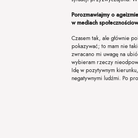
Porozmawiajmy o ageizmie w
w mediach społecznościo
Czasem tak, ale głównie po
pokazywać; to mam nie takie
zwracano mi uwagę na ubiór
wybieram rzeczy nieodpowi
Idę w pozytywnym kierunku, n
negatywnymi ludźmi. Po pros