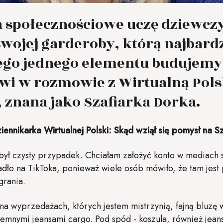
a społecznościowe uczę dziewcz
swojej garderoby, którą najbardz
tego jednego elementu budujemy
wi w rozmowie z Wirtualną Pols
 znana jako Szafiarka Dorka.
ennikarka Wirtualnej Polski: Skąd wziął się pomysł na S
był czysty przypadek. Chciałam założyć konto w mediach
adło na TikToka, ponieważ wiele osób mówiło, że tam jest
grania.
 na wyprzedażach, których jestem mistrzynią, fajną bluzę
iemnymi jeansami cargo. Pod spód - koszula, również jean