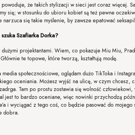
owoduje, że takich stylizacji w sieci jest coraz więcej. S
jmy się; w stosunku do ubioru kobiet są też pewne oczeki
 narzuca się takie myślenie, by zawsze epatować seksapi
 szuka Szafiarka Dorka?
z dużymi projektantami. Wiem, co pokazuje Miu Miu, Pra
. Głównie te topowe, które tworzą, kształtują modę.
 media społecznościowe, oglądam dużo TikToka i Instagra
kiego oceniania. Możesz wyjść na ulicę, w czym chcesz, c
zadrga. Tam po prostu zostawia się wolność człowiekowi, 
l jest to bardzo oceniane, więc nowinki przychodzą późn
a i wyciągać z tego coś, co będzie pasować do mojego styl
e dobra.