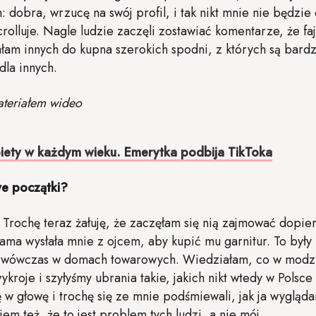
am: dobra, wrzucę na swój profil, i tak nikt mnie nie będzie
rolluje. Nagle ludzie zaczęli zostawiać komentarze, że f
łam innych do kupna szerokich spodni, z których są bar
dla innych.
ateriałem wideo
iety w każdym wieku. Emerytka podbija TikToka
e początki?
rochę teraz żałuję, że zaczęłam się nią zajmować dopier
ama wysłała mnie z ojcem, aby kupić mu garnitur. To były
 był wówczas w domach towarowych. Wiedziałam, co w mod
kroje i szyłyśmy ubrania takie, jakich nikt wtedy w Polsce
ę w głowę i trochę się ze mnie podśmiewali, jak ja wygląd
em też, że to jest problem tych ludzi, a nie mój.