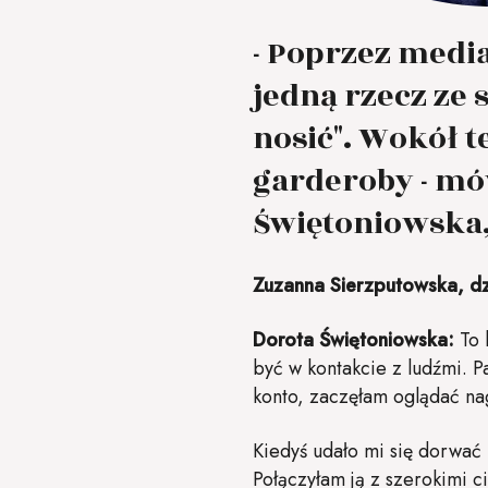
- Poprzez medi
jedną rzecz ze 
nosić". Wokół 
garderoby - mó
Świętoniowska,
Zuzanna Sierzputowska, dzi
Dorota Świętoniowska:
To 
być w kontakcie z ludźmi. P
konto, zaczęłam oglądać na
Kiedyś udało mi się dorwać
Połączyłam ją z szerokimi c