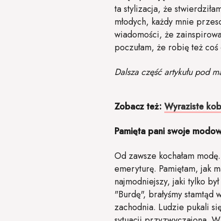
ta stylizacja, że stwierdził
młodych, każdy mnie przesc
wiadomości, że zainspirowa
poczułam, że robię też coś 
Dalsza część artykułu pod m
Zobacz też:
Wyraziste kob
Pamięta pani swoje modow
Od zawsze kochałam modę. T
emeryturę. Pamiętam, jak m
najmodniejszy, jaki tylko
"Burdę", brałyśmy stamtąd wy
zachodnia. Ludzie pukali si
sytuacji przyzwyczajona. Wi