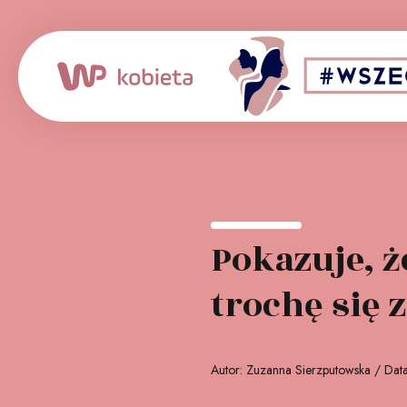
tron medialny:
Sponsor
Pokazuje, ż
trochę się 
Autor: Zuzanna Sierzputowska / Dat