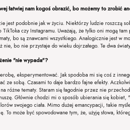
towej łatwiej nam kogoś obrazić, bo możemy to zrobić a
ie jest podobnie jak w życiu. Niektórzy ludzie roszczą s
do TikToka czy Instagramu. Uważają, że tylko oni mogą ta
maty, bo są znawcami wszystkiego. Analogicznie jest w mo
ż nie, bo nie przystaje do wieku dojrzałego. Te dwa światy
ażenie "nie wypada"?
erobę, eksperymentować. Jak spodoba mi się coś z innego 
ć ze sobą. Czasami to daje bardzo fajne efekty. Aczkol
na różne tematy. Staram się łagodnie przez nie przechod
muszę. Głównie chodzi mi o sposób ubierania się kobiet, 
orów swojego ciała. Mimo dużej emancypacji, takie myśl
ię. To może być spowodowane tym, że, użyję słowa, któreg