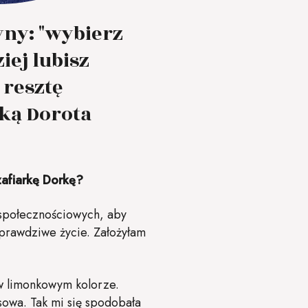
yny: "wybierz
iej lubisz
 resztę
ką Dorota
zafiarkę Dorkę?
 społecznościowych, aby
 prawdziwe życie. Założyłam
 w limonkowym kolorze.
sowa. Tak mi się spodobała