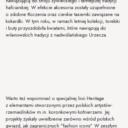
nawiązującą do stroju żywieckiego i tamtejszej tradycji
hafciarskiej. W efekcie akcesoria zostały uzupełnione
o zdobne tłoczenia oraz cienkie tasiemki zawiązane na
kokardki. W tym roku, w ramach letniej kolekcji, torebki
i buty przyozdobiła kwiatami, które nawiązują do
wilanowskich tradycji z nadwiślańskiego Urzecza.
Warto też wspomnieć o specjalnej linii Heritage
z elementami stworzonymi przez polskich artystów-
rzemieślników m.in. koronkowymi kołnierzami. Jej
projekty zyskały uwielbienie zarówno wśród polskich
gwiazd, jak zagranicznych "fashion icons". W zeszłym